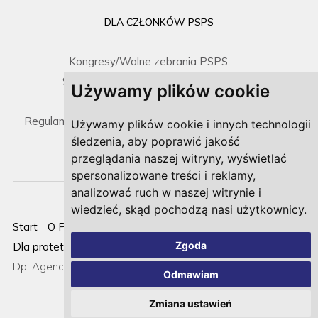
DLA CZŁONKÓW PSPS
Kongresy/Walne zebrania PSPS
Spotkania Zarządu / Sprawozdania
Używamy plików cookie
Prawo i dokumenty
Regulamin umieszczenia gabinetu na mapce PSPS
Używamy plików cookie i innych technologii
śledzenia, aby poprawić jakość
przeglądania naszej witryny, wyświetlać
spersonalizowane treści i reklamy,
analizować ruch w naszej witrynie i
wiedzieć, skąd pochodzą nasi użytkownicy.
Start
O PSPS
Strefa pacjenta
Dla członków PSPS
Zgoda
Dla protetyków
Nowości
Kontakt
Cookies
Realizacja:
Dpl Agency -
Agencja Interaktywna
Odmawiam
Zmiana ustawień