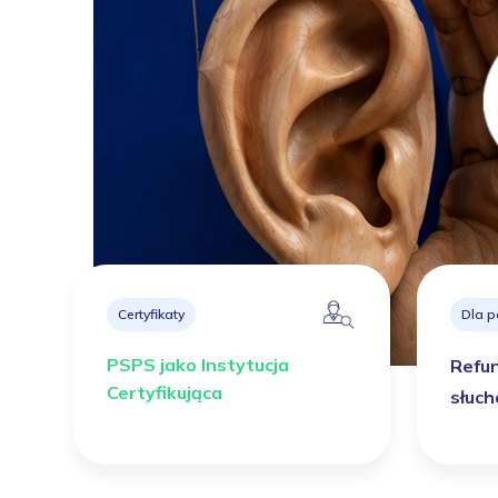
Certyfikaty
Dla p
PSPS jako Instytucja
Refu
Certyfikująca
słuc