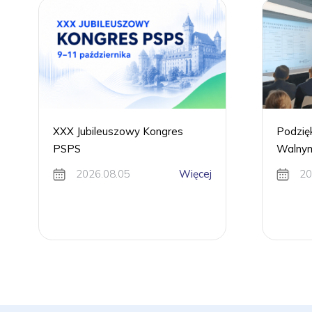
XXX Jubileuszowy Kongres
Podzię
PSPS
Walnym
2026.08.05
Więcej
20