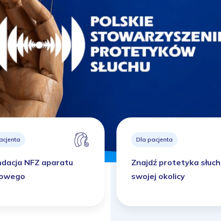
acjenta
Dla pacjenta
ndacja NFZ aparatu
Znajdź protetyka słuc
howego
swojej okolicy