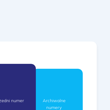
zedni numer
Archiwalne
numery