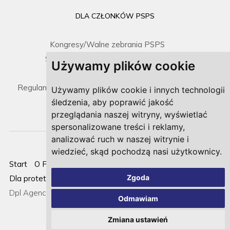
DLA CZŁONKÓW PSPS
Kongresy/Walne zebrania PSPS
Spotkania Zarządu / Sprawozdania
Używamy plików cookie
Prawo i dokumenty
Regulamin umieszczenia gabinetu na mapce PSPS
Używamy plików cookie i innych technologii
śledzenia, aby poprawić jakość
przeglądania naszej witryny, wyświetlać
spersonalizowane treści i reklamy,
analizować ruch w naszej witrynie i
wiedzieć, skąd pochodzą nasi użytkownicy.
Start
O PSPS
Strefa pacjenta
Dla członków PSPS
Zgoda
Dla protetyków
Nowości
Kontakt
Cookies
Realizacja:
Dpl Agency -
Agencja Interaktywna
Odmawiam
Zmiana ustawień