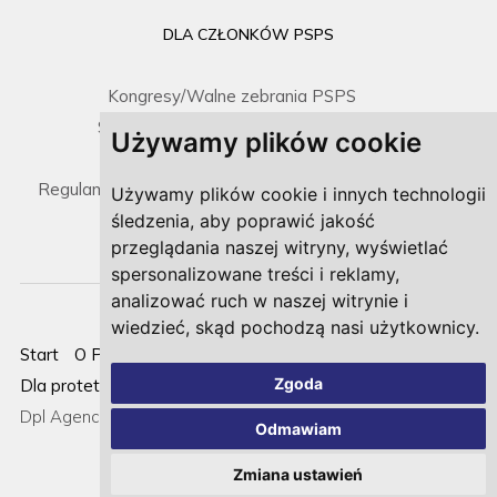
DLA CZŁONKÓW PSPS
Kongresy/Walne zebrania PSPS
Spotkania Zarządu / Sprawozdania
Używamy plików cookie
Prawo i dokumenty
Regulamin umieszczenia gabinetu na mapce PSPS
Używamy plików cookie i innych technologii
śledzenia, aby poprawić jakość
przeglądania naszej witryny, wyświetlać
spersonalizowane treści i reklamy,
analizować ruch w naszej witrynie i
wiedzieć, skąd pochodzą nasi użytkownicy.
Start
O PSPS
Strefa pacjenta
Dla członków PSPS
Zgoda
Dla protetyków
Nowości
Kontakt
Cookies
Realizacja:
Dpl Agency -
Agencja Interaktywna
Odmawiam
Zmiana ustawień